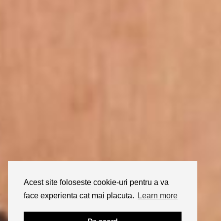
Acest site foloseste cookie-uri pentru a va
face experienta cat mai placuta.
Learn more