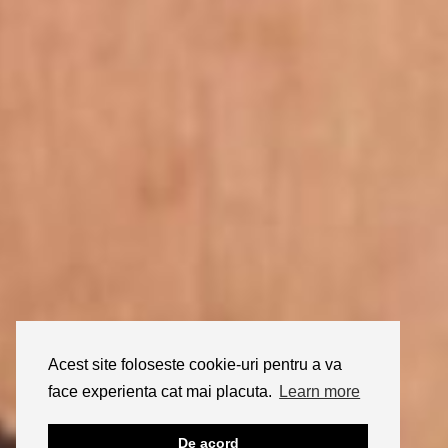
Acest site foloseste cookie-uri pentru a va
face experienta cat mai placuta.
Learn more
De acord