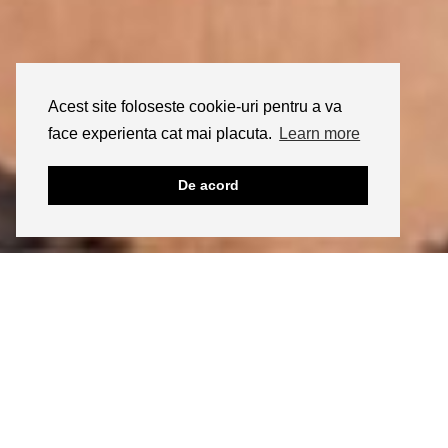
Acest site foloseste cookie-uri pentru a va
face experienta cat mai placuta.
Learn more
De acord
23/04/2021
WELLNESS
Terapia de substitutie hormonala la
menopauza
Iti place? Click aici sa ii dai share!