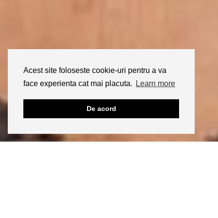
Acest site foloseste cookie-uri pentru a va
face experienta cat mai placuta.
Learn more
De acord
29/03/2011
LIFESTYLE
I love Vintage…
Iti place? Click aici sa ii dai share!