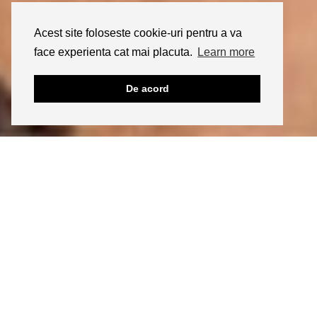
Acest site foloseste cookie-uri pentru a va
face experienta cat mai placuta.
Learn more
De acord
05/04/2021
WELLNESS
9 Ierburi aromatice si condimente
cu efect antiinflamator
Iti place? Click aici sa ii dai share!
Pentru ca pe 7 aprilie este Ziua Mondiala a Sanatatii, mi