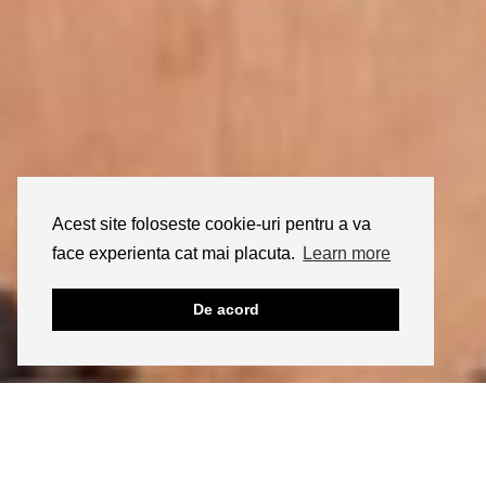
Acest site foloseste cookie-uri pentru a va
face experienta cat mai placuta.
Learn more
De acord
24/09/2019
BEAUTY
O noua formula de frumusete:
Beauty Formula by CaliVita