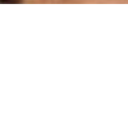
14/02/2011
TRAVEL
Alpin Spa
Iti place? Click aici sa ii dai share!