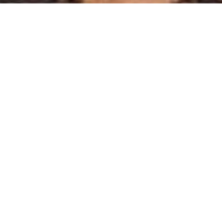
03/11/2011
BEAUTY
The water secret – Secretul tineretii
(5)
Iti place? Click aici sa ii dai share!