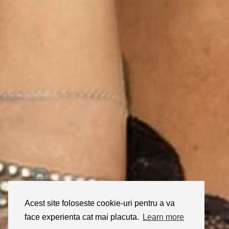
Acest site foloseste cookie-uri pentru a va
face experienta cat mai placuta.
Learn more