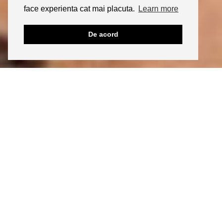
face experienta cat mai placuta.
Learn more
De acord
05/01/2010
LIFESTYLE
Botox Zoom Party
Iti place? Click aici sa ii dai share!